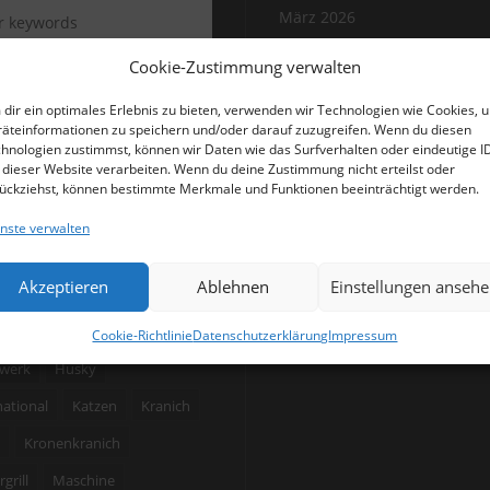
März 2026
Cookie-Zustimmung verwalten
LAGWÖRTER
dir ein optimales Erlebnis zu bieten, verwenden wir Technologien wie Cookies, 
äteinformationen zu speichern und/oder darauf zuzugreifen. Wenn du diesen
er
Achterbahn
Akt
hnologien zustimmst, können wir Daten wie das Surfverhalten oder eindeutige I
 dieser Website verarbeiten. Wenn du deine Zustimmung nicht erteilst oder
tektur
Blinker
BMW
ückziehst, können bestimmte Merkmale und Funktionen beeinträchtigt werden.
licht
Bussard
Cadillac
nste verwalten
Eule
Fassade
Feld
Akzeptieren
Ablehnen
Einstellungen anseh
markt
Foto
Fotografie
stellt
Gebäude
Cookie-Richtlinie
Datenschutzerklärung
Impressum
werk
Husky
national
Katzen
Kranich
Kronenkranich
grill
Maschine