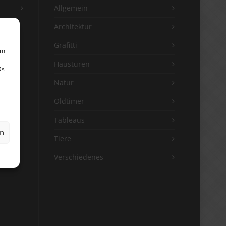
Allgemein
Architektur
Grafitti
um
Haustüren
Ds
Natur
Oldtimer
Tableaus
en
Tiere
Verschiedenes