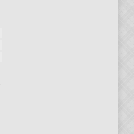
eben
ting
m