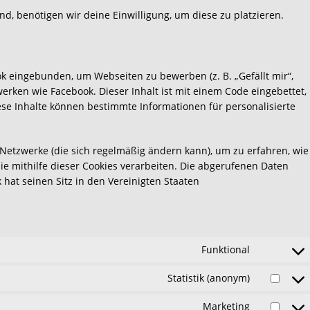
nd, benötigen wir deine Einwilligung, um diese zu platzieren.
k eingebunden, um Webseiten zu bewerben (z. B. „Gefällt mir“,
tzwerken wie Facebook. Dieser Inhalt ist mit einem Code eingebettet,
ese Inhalte können bestimmte Informationen für personalisierte
n Netzwerke (die sich regelmäßig ändern kann), um zu erfahren, wie
ie mithilfe dieser Cookies verarbeiten. Die abgerufenen Daten
hat seinen Sitz in den Vereinigten Staaten
Funktional
Consent
to
Statistik (anonym)
Consent
service
to
wordpress
Marketing