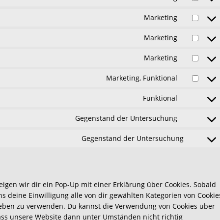
Consent
service
to
burst-
Marketing
Consent
service
statistics
to
google-
Marketing
Consent
service
fonts
to
google-
Marketing
Consent
service
recaptcha
to
google-
Marketing, Funktional
Consent
service
maps
to
youtube
Funktional
Consent
service
to
facebook
Gegenstand der Untersuchung
Consent
service
to
complianz
Gegenstand der Untersuchung
Consent
service
to
slider-
service
revolution
sonstige
igen wir dir ein Pop-Up mit einer Erklärung über Cookies. Sobald
uns deine Einwilligung alle von dir gewählten Kategorien von Cookie
rieben zu verwenden. Du kannst die Verwendung von Cookies über
dass unsere Website dann unter Umständen nicht richtig