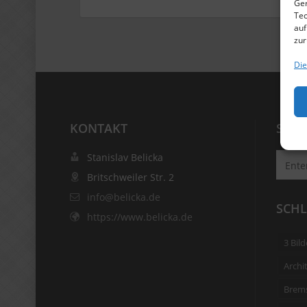
Ger
Tec
auf
zur
Die
KONTAKT
SUC
Stanislav Belicka
Britschweiler Str. 2
info@belicka.de
SCH
https://www.belicka.de
3 Bild
Archi
Brems