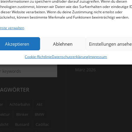
äteinformationen zu speichern und/oder darauf zuzugreifen. Wenn du diesen
hnologien zustimmst, können wir Daten wie das Surfverhalten oder eindeutige I
 dieser Website verarbeiten. Wenn du deine Zustimmung nicht erteilst oder
ückziehst, können bestimmte Merkmale und Funktionen beeinträchtigt werden.
nste verwalten
Akzeptieren
Ablehnen
Einstellungen anseh
HEN
ARCHIV
Cookie-Richtlinie
Datenschutzerklärung
Impressum
März 2026
LAGWÖRTER
er
Achterbahn
Akt
tektur
Blinker
BMW
licht
Bussard
Cadillac