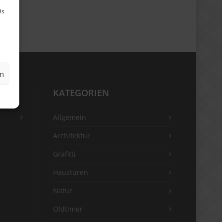
Ds
en
KATEGORIEN
Allgemein
Architektur
Grafitti
Haustüren
Natur
Oldtimer