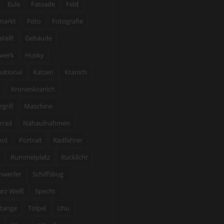
Eule
Fassade
Feld
markt
Foto
Fotografie
stellt
Gebäude
werk
Husky
national
Katzen
Kranich
Kronenkranich
grill
Maschine
rrad
Nahaufnahmen
eot
Portrait
Radfahrer
Rummelplatz
Rücklicht
nwerfer
Schiffsbug
arz Weiß
Specht
tange
Tölpel
Uhu