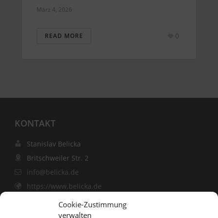
März 4, 2026
0
READ MORE
KONTAKT
Stanislav Belicka
Britschweiler Str. 2
info@belicka.de
https://www.belicka.de
Cookie-Zustimmung
verwalten