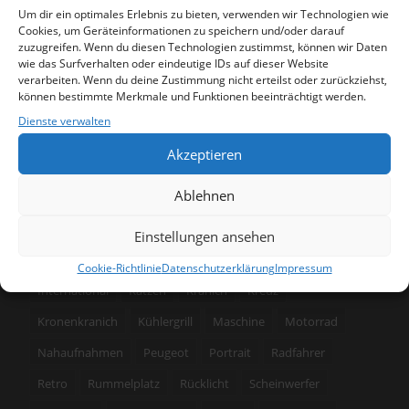
SUCHEN
Um dir ein optimales Erlebnis zu bieten, verwenden wir Technologien wie
Cookies, um Geräteinformationen zu speichern und/oder darauf
zuzugreifen. Wenn du diesen Technologien zustimmst, können wir Daten
wie das Surfverhalten oder eindeutige IDs auf dieser Website
verarbeiten. Wenn du deine Zustimmung nicht erteilst oder zurückziehst,
können bestimmte Merkmale und Funktionen beeinträchtigt werden.
SCHLAGWÖRTER
Dienste verwalten
Akzeptieren
3 Bilder
Achterbahn
Akt
Architektur
Blinker
Ablehnen
BMW
Bremslicht
Bussard
Cadillac
Ente
Eule
Fassade
Feld
Fischmarkt
Foto
Fotografie
Einstellungen ansehen
freigestellt
Gebäude
Handwerk
Husky
Cookie-Richtlinie
Datenschutzerklärung
Impressum
International
Katzen
Kranich
Kreuz
Kronenkranich
Kühlergrill
Maschine
Motorrad
Nahaufnahmen
Peugeot
Portrait
Radfahrer
Retro
Rummelplatz
Rücklicht
Scheinwerfer