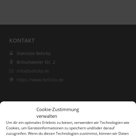
KONTAKT
Stanislav Belicka
Britschweiler Str. 2
info@belicka.de
https://www.belicka.de
SUCHEN
Cookie-Zustimmung
verwalten
Um dir ein optimales Erlebnis zu bieten, verwenden wir Technologien wie
Cookies, um Geräteinformationen zu speichern und/oder darauf
zuzugreifen. Wenn du diesen Technologien zustimmst, können wir Daten