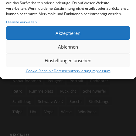
SCHLAGWÖRTER
wie das Surfverhalten oder eindeutige IDs auf dieser Website
verarbeiten. Wenn du deine Zustimmung nicht erteilst oder zurückziehst,
können bestimmte Merkmale und Funktionen beeinträchtigt werden.
3 Bilder
Achterbahn
Akt
Architektur
Blinker
Dienste verwalten
BMW
Bremslicht
Bussard
Cadillac
Ente
Eule
Akzeptieren
Fassade
Feld
Fischmarkt
Foto
Fotografie
Ablehnen
freigestellt
Gebäude
Handwerk
Husky
Einstellungen ansehen
International
Katzen
Kranich
Kreuz
Kronenkranich
Kühlergrill
Maschine
Motorrad
Cookie-Richtlinie
Datenschutzerklärung
Impressum
Nahaufnahmen
Peugeot
Portrait
Radfahrer
Retro
Rummelplatz
Rücklicht
Scheinwerfer
Schiffsbug
Schwarz Weiß
Specht
Stoßstange
Tölpel
Uhu
Vogel
Wiese
Windhose
ARCHIV