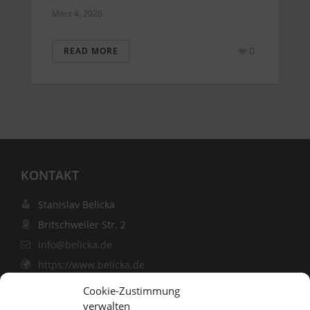
März 4, 2026
0
READ MORE
KONTAKT
Stanislav Belicka
Britschweiler Str. 2
info@belicka.de
https://www.belicka.de
Cookie-Zustimmung
verwalten