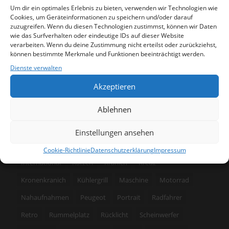
SUCHEN
Um dir ein optimales Erlebnis zu bieten, verwenden wir Technologien wie
Cookies, um Geräteinformationen zu speichern und/oder darauf
zuzugreifen. Wenn du diesen Technologien zustimmst, können wir Daten
wie das Surfverhalten oder eindeutige IDs auf dieser Website
verarbeiten. Wenn du deine Zustimmung nicht erteilst oder zurückziehst,
können bestimmte Merkmale und Funktionen beeinträchtigt werden.
SCHLAGWÖRTER
Dienste verwalten
Akzeptieren
3 Bilder
Achterbahn
Akt
Architektur
Blinker
Ablehnen
BMW
Bremslicht
Bussard
Cadillac
Ente
Eule
Fassade
Feld
Fischmarkt
Foto
Fotografie
Einstellungen ansehen
freigestellt
Gebäude
Handwerk
Husky
Cookie-Richtlinie
Datenschutzerklärung
Impressum
International
Katzen
Kranich
Kreuz
Kronenkranich
Kühlergrill
Maschine
Motorrad
Nahaufnahmen
Peugeot
Portrait
Radfahrer
Retro
Rummelplatz
Rücklicht
Scheinwerfer