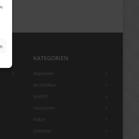
Ds
en
KATEGORIEN
Allgemein
Architektur
Grafitti
Haustüren
Natur
Oldtimer