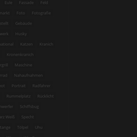
Eule
Fassade
Feld
markt
Foto
Fotografie
stellt
Gebäude
werk
Husky
national
Katzen
Kranich
Kronenkranich
grill
Maschine
rrad
Nahaufnahmen
eot
Portrait
Radfahrer
Rummelplatz
Rücklicht
nwerfer
Schiffsbug
arz Weiß
Specht
tange
Tölpel
Uhu