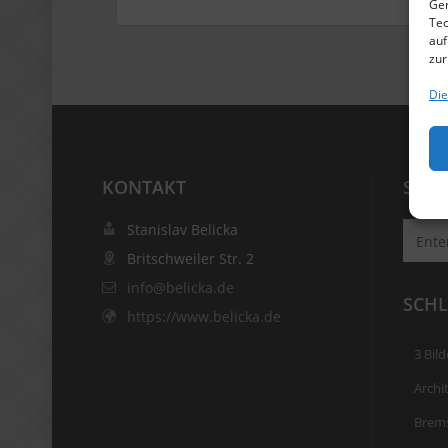
Ger
Tec
auf
zur
Die
KONTAKT
SUC
Stanislav Belicka
Britschweiler Str. 2
info@belicka.de
SCH
https://www.belicka.de
3 Bild
Archi
Brems