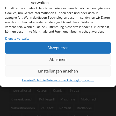
verwalten
Um dir ein optimales Erlebnis zu bieten, verwenden wir Technologien wie
SUCHEN
Cookies, um Geräteinformationen zu speichern und/oder darauf
zuzugreifen. Wenn du diesen Technologien zustimmst, können wir Daten
wie das Surfverhalten oder eindeutige IDs auf dieser Website
verarbeiten. Wenn du deine Zustimmung nicht erteilst oder zurückziehst,
können bestimmte Merkmale und Funktionen beeinträchtigt werden.
Dienste verwalten
SCHLAGWÖRTER
Akzeptieren
3 Bilder
Achterbahn
Akt
Architektur
Blinker
Ablehnen
BMW
Bremslicht
Bussard
Cadillac
Ente
Eule
Einstellungen ansehen
Fassade
Feld
Fischmarkt
Foto
Fotografie
Cookie-Richtlinie
Datenschutzerklärung
Impressum
freigestellt
Gebäude
Handwerk
Husky
International
Katzen
Kranich
Kreuz
Kronenkranich
Kühlergrill
Maschine
Motorrad
Nahaufnahmen
Peugeot
Portrait
Radfahrer