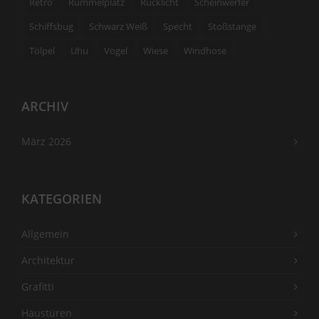
Retro
Rummelplatz
Rücklicht
Scheinwerfer
Schiffsbug
Schwarz Weiß
Specht
Stoßstange
Tölpel
Uhu
Vogel
Wiese
Windhose
ARCHIV
März 2026
KATEGORIEN
Allgemein
Architektur
Grafitti
Haustüren