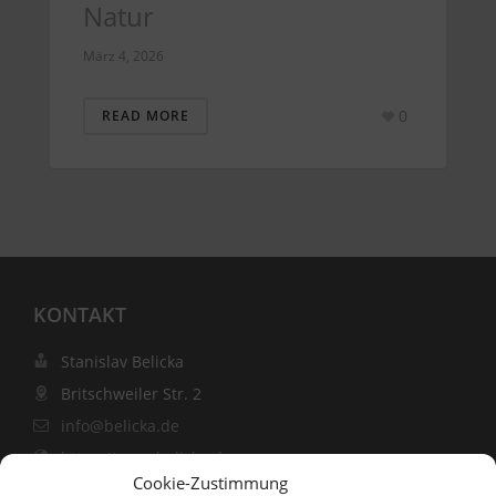
Natur
März 4, 2026
0
READ MORE
KONTAKT
Stanislav Belicka
Britschweiler Str. 2
info@belicka.de
https://www.belicka.de
Cookie-Zustimmung