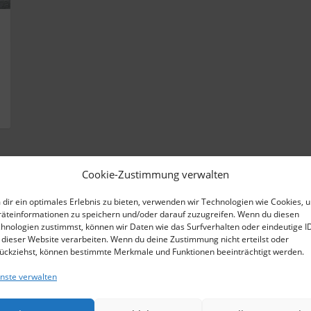
Cookie-Zustimmung verwalten
dir ein optimales Erlebnis zu bieten, verwenden wir Technologien wie Cookies, 
äteinformationen zu speichern und/oder darauf zuzugreifen. Wenn du diesen
hnologien zustimmst, können wir Daten wie das Surfverhalten oder eindeutige I
HEN
ARCHIV
 dieser Website verarbeiten. Wenn du deine Zustimmung nicht erteilst oder
ückziehst, können bestimmte Merkmale und Funktionen beeinträchtigt werden.
März 2026
nste verwalten