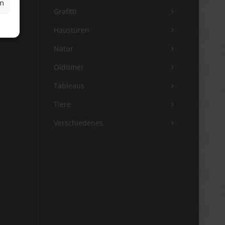
en
Grafitti
Haustüren
Natur
Oldtimer
Tableaus
Tiere
Verschiedenes