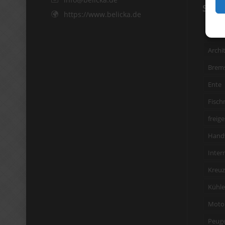
SCH
https://www.belicka.de
3 Bild
Archi
Brems
Ente
Fisch
freige
Hand
Inter
Kreuz
Kühler
Moto
Peug