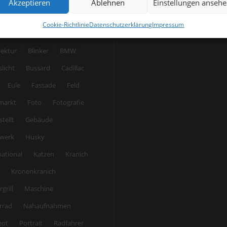
Akzeptieren
Ablehnen
Einstellungen anseh
LAGWÖRTER
Cookie-Richtlinie
Datenschutzerklärung
Impressum
er
Achterbahn
Akt
tektur
Blinker
BMW
licht
Bussard
Cadillac
Eule
Fassade
Feld
markt
Foto
Fotografie
stellt
Gebäude
werk
Husky
national
Katzen
Kranich
Kronenkranich
grill
Maschine
rrad
Nahaufnahmen
eot
Portrait
Radfahrer